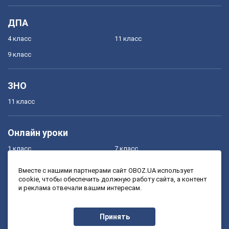
ДПА
4 класс
11 класс
9 класс
ЗНО
11 класс
Онлайн уроки
1 класс
7 класс
2 класс
8 класс
Вместе с нашими партнерами сайт OBOZ.UA использует
cookie, чтобы обеспечить должную работу сайта, а контент
3 класс
9 класс
и реклама отвечали вашим интересам.
4 класс
10 класс
5 класс
11 класс
Принять
6 класс