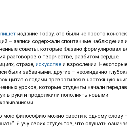
к
пишет
издание Today, это были не просто конспе
ций – записи содержали спонтанные наблюдения 
ненные советы, которые Фазано формулировал в
мя разговоров о творчестве, разбитом сердце,
ициях, страхе,
искусстве
и взрослении. Некоторы
иси были забавными, другие – неожиданно глубок
сок цитат с годами превратился в настоящую кни
ненных уроков, которые студенты начали переда
рук в руки и продолжили пополнять новыми
казываниями.
ю мою философию можно свести к одному слову 
ушать". Я учу своих студентов, что слушать означа