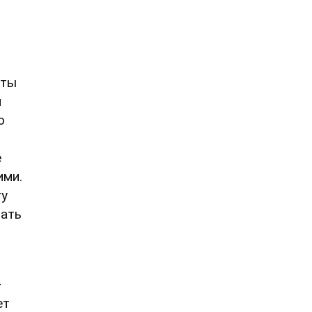
кты
и
о
е
ими.
гу
вать
–
ет