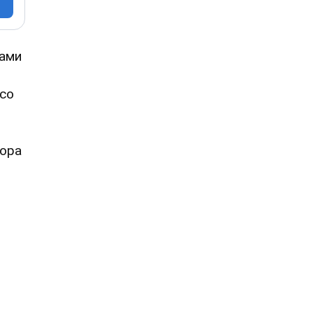
нами
 со
сора