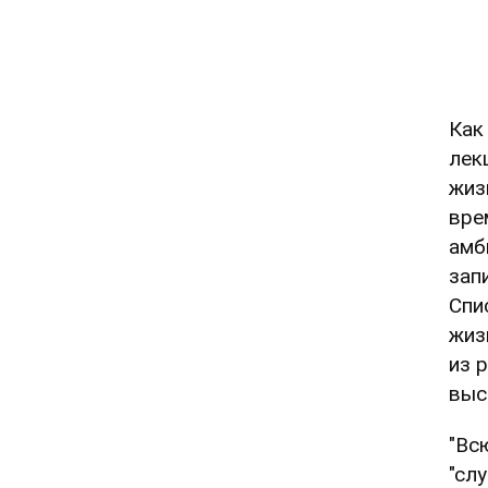
Ка
лек
жиз
вре
амб
зап
Спи
жиз
из 
выс
"Вс
"сл