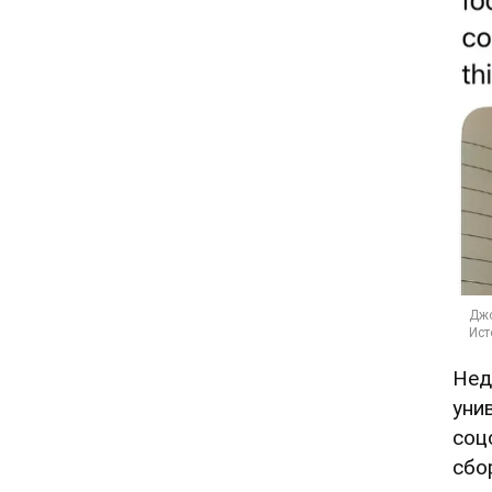
Нед
уни
соц
сбо