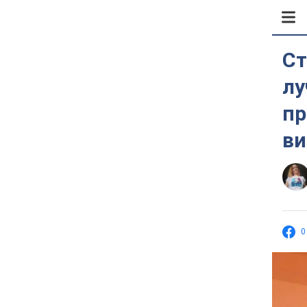
Ст
лу
пр
в
0