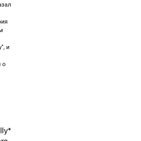
азал
рия
м
", и
 о