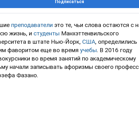
Подписаться
шие
преподаватели
это те, чьи слова остаются с 
всю жизнь, и
студенты
Манхэттенвильского
верситета в штате Нью-Йорк,
США
, определились
им фаворитом еще во время
учебы
. В 2016 году
вокурсники во время занятий по академическому
ьму начали записывать афоризмы своего профес
зефа Фазано.