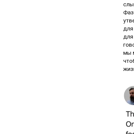
слы
Фаз
утв
для
для
гов
мы 
что
жиз