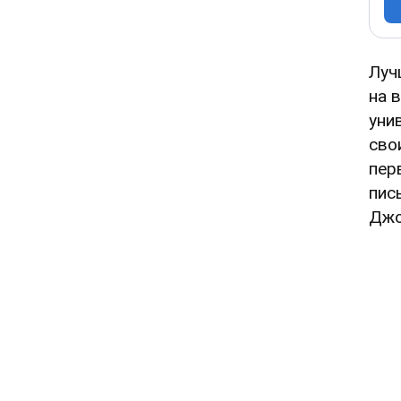
Луч
на 
уни
сво
пер
пис
Джо