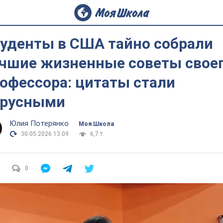
уденты в США тайно собрали
чшие жизненные советы свое
офессора: цитаты стали
ирусными
Юлия Потерянко
Моя Школа
30.05.2026 13:09
6,7 т.
0