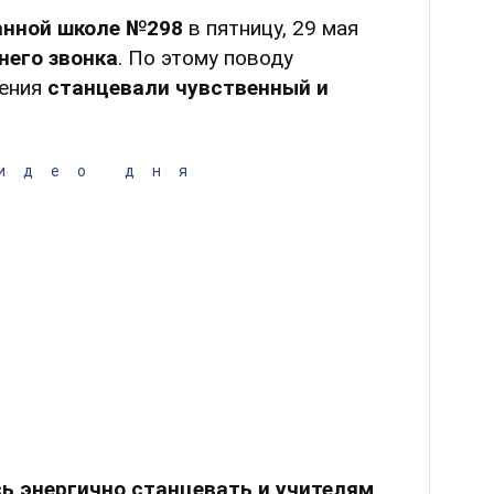
анной школе №298
в пятницу, 29 мая
него звонка
. По этому поводу
дения
станцевали чувственный и
идео дня
ь энергично станцевать и учителям
.