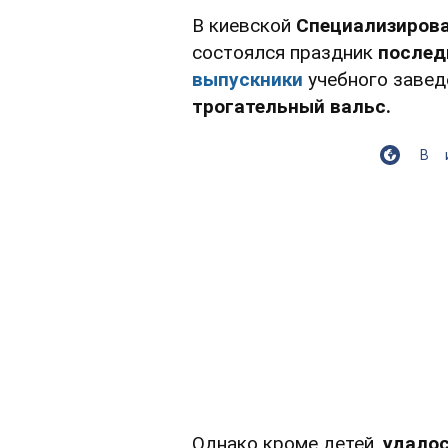
В киевской
Специализиров
состоялся праздник
послед
выпускники
учебного заве
трогательный вальс.
В
Однако кроме детей,
удалос