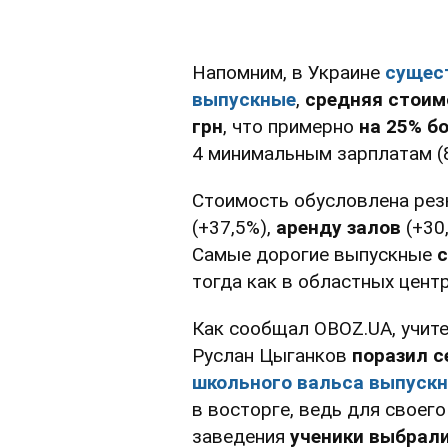
Напомним, в Украине
сущес
выпускные
,
средняя
стоим
грн
, что примерно
на 25% б
4 минимальным зарплатам (8
Стоимость обусловлена рез
(+37,5%),
аренду залов
(+30
Самые дорогие выпускные
с
тогда как в областных цент
Как сообщал OBOZ.UA, учите
Руслан Цыганков
поразил с
школьного вальса выпускн
в восторге, ведь для своего
заведения
ученики выбрали