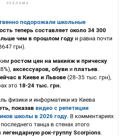
твенно подорожали школьные
ость теперь
составляет около
34 300
ольше чем в прошлом году
и равна почти
647 грн).
ким
ростом цен на макияж и прическу
,8%),
аксессуаров, обуви
и
платьев
.
ейчас в Киеве и Львове
(28-35 тыс. грн),
рах это
18-24 тыс. грн.
ль физики и информатики из Киева
еть, показав
видео с репетиции
иков школы в 2026 году
. В комментариях
 последнего танца в стенах этого
 легендарную рок-группу Scorpions
.