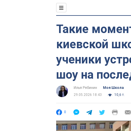
Такие момен
киевской шко
ученики устр
шоу на после
Илья Рябинин
Моя Школа
29.05.2026 18:43
10,6 т.
0