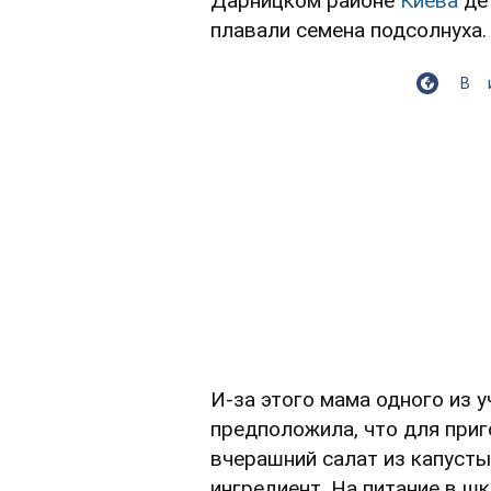
Дарницком районе
Киева
де
плавали семена подсолнуха.
В
И-за этого мама одного из 
предположила, что для при
вчерашний салат из капусты
ингредиент. На питание в 