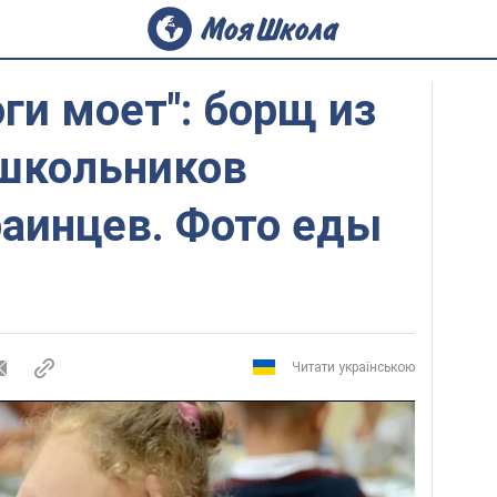
оги моет": борщ из
 школьников
раинцев. Фото еды
Читати українською