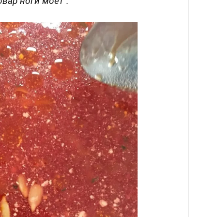
овар ноги моет".