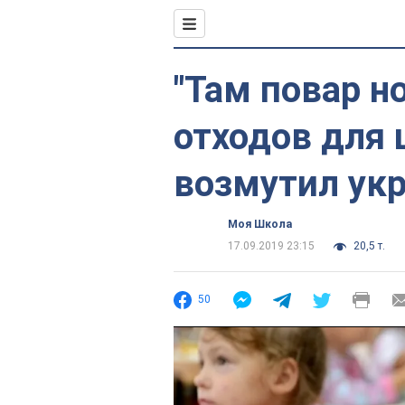
"Там повар н
отходов для
возмутил ук
Моя Школа
17.09.2019 23:15
20,5 т.
50