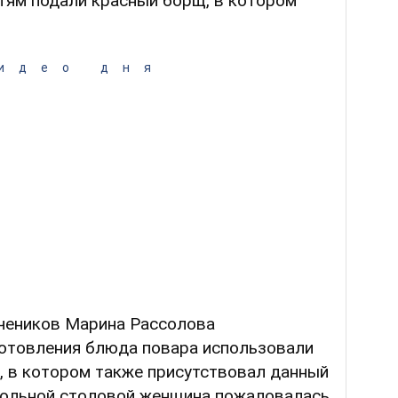
тям подали красный борщ, в котором
идео дня
учеников Марина Рассолова
готовления блюда повара использовали
, в котором также присутствовал данный
школьной столовой женщина пожаловалась