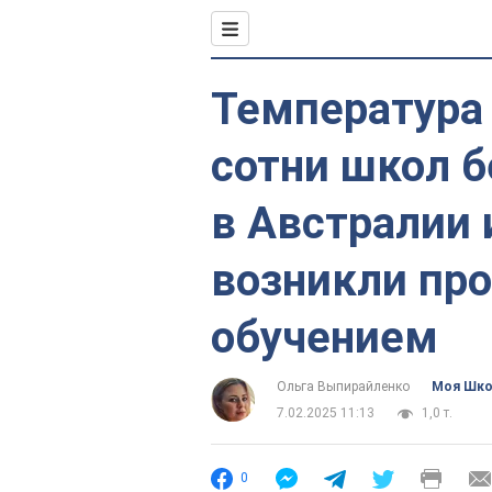
Температура 
сотни школ б
в Австралии 
возникли пр
обучением
Ольга Выпирайленко
Моя Шк
7.02.2025 11:13
1,0 т.
0