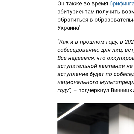
Он также во время
брифинг
абитуриентам получить воз
обратиться в образовательн
Украина".
"Как и в прошлом году, в 2
собеседованию для лиц, вс
Все надеемся, что оккупиро
вступительной кампании не б
вступление будет по собесе
национального мультипредме
году", –
подчеркнул Винницки