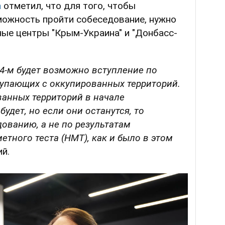
а
отметил, что для того, чтобы
можность пройти собеседование, нужно
ые центры "Крым-Украина" и "Донбасс-
024-м будет возможно вступление по
тупающих с оккупированных территорий.
ванных территорий в начале
удет, но если они останутся, то
дованию, а не по результатам
тного теста (НМТ), как и было в этом
й.