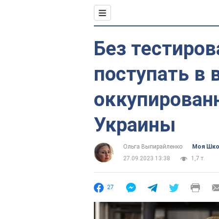
Без тестиров
поступать в 
оккупирован
Украины
Ольга Выпирайленко
Моя Шк
27.09.2023 13:38
1,7 т.
27