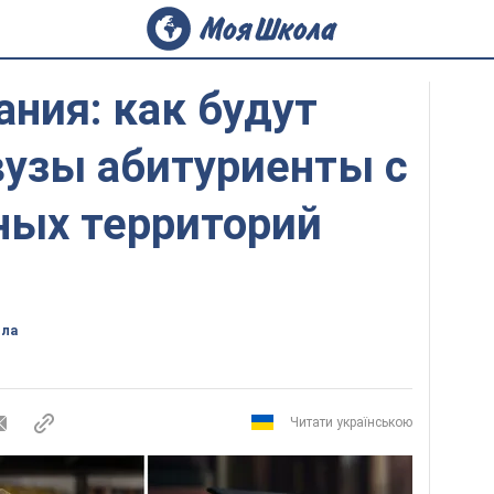
ания: как будут
вузы абитуриенты с
ных территорий
ола
Читати українською