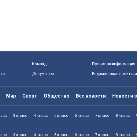
Команда
Правовая информация
йте
Документы
Редакционная политика
Мир
Спорт
Общество
Все новости
Новости 
ласс
3 класс
4 класс
5 класс
6 класс
7 класс
8 класс
ласс
3 класс
4 класс
5 класс
6 класс
7 класс
8 класс