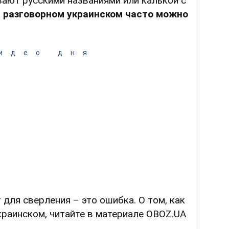
вают русскими названиями или калькой с
в разговорном украинском часто можно
идео дня
 для сверления – это ошибка. О том, как
краинском, читайте в материале OBOZ.UA