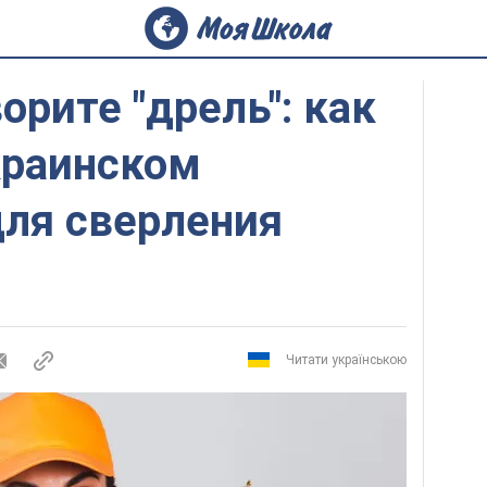
орите "дрель": как
краинском
для сверления
Читати українською