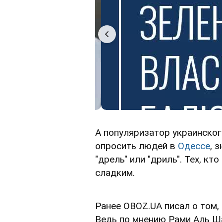
А популяризатор украинско
опросить людей в
Одессе
, 
"дрель" или "дриль". Тех, к
сладким.
Ранее OBOZ.UA писал о том,
Ведь по мнению Рами Аль Ш