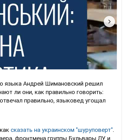
го языка Андрей Шимановский решил
знают ли они, как правильно говорить:
то отвечал правильно, языковед угощал
 как
сказать на украинском "шуруповерт"
.
аера, фронтмена группы Бульвары ЛУ и