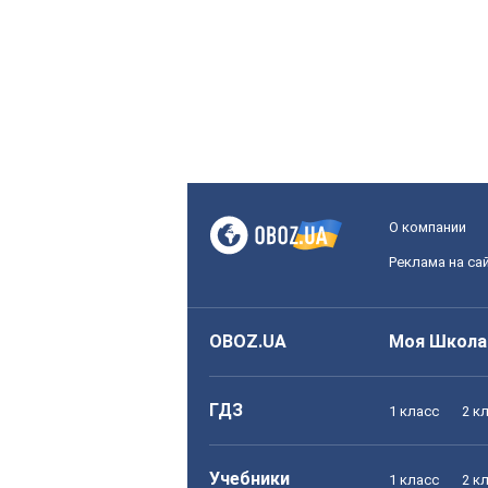
О компании
Реклама на са
OBOZ.UA
Моя Школа
ГДЗ
1 класс
2 к
Учебники
1 класс
2 к