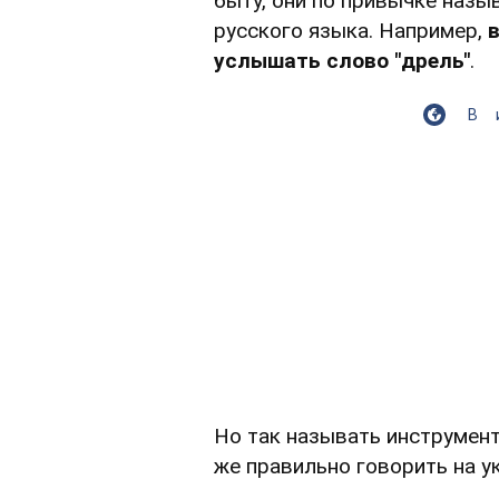
быту, они по привычке назы
русского языка. Например,
услышать слово "дрель"
.
В
Но так называть инструмент
же правильно говорить на у