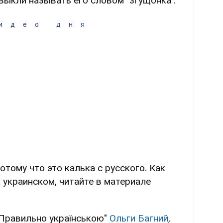
ыкли называть его словом "згущонка".
идео дня
отому что это калька с русского. Как
 украинском, читайте в материале
Правильно українською"
Ольги Багний
,