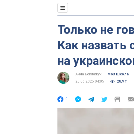
Только не го
Как назвать 
на украинск
Анна Боклажук
Моя Школа
25.06.2025 04:05
28,9 т.
0