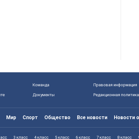
Команда
Правовая информация
йте
Документы
Редакционная политика
Мир
Спорт
Общество
Все новости
Новости 
ласс
3 класс
4 класс
5 класс
6 класс
7 класс
8 класс