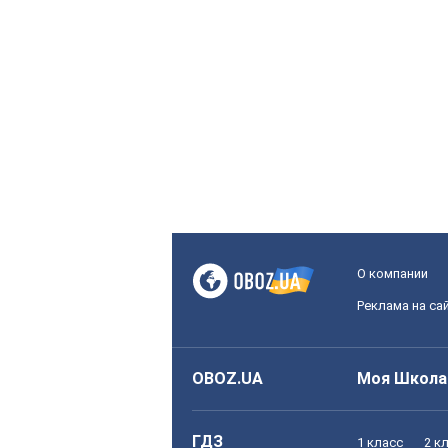
О компании
Реклама на са
OBOZ.UA
Моя Школа
ГДЗ
1 класс
2 к