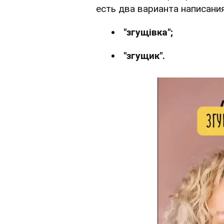
есть два варианта написания
"згущівка";
"згущик".