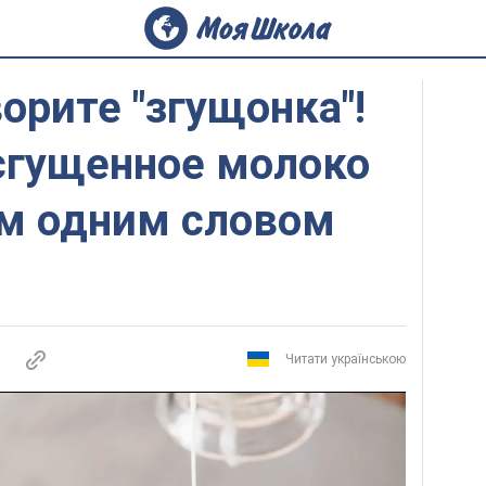
ворите "згущонка"!
сгущенное молоко
ом одним словом
Читати українською