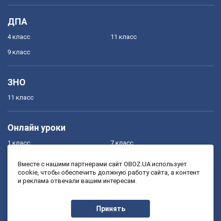
ДПА
4 класс
11 класс
9 класс
ЗНО
11 класс
Онлайн уроки
1 класс
7 класс
2 класс
8 класс
Вместе с нашими партнерами сайт OBOZ.UA использует
cookie, чтобы обеспечить должную работу сайта, а контент
3 класс
9 класс
и реклама отвечали вашим интересам.
4 класс
10 класс
5 класс
11 класс
Принять
6 класс