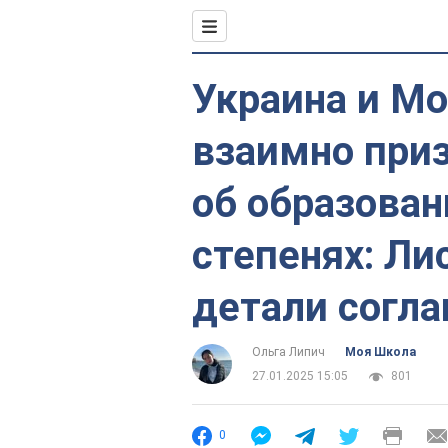
Украина и Мо
взаимно при
об образован
степенях: Ли
детали согл
Ольга Липич
Моя Школа
27.01.2025 15:05
801
0