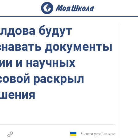
лдова будут
знавать документы
ии и научных
совой раскрыл
ашения
Читати українською