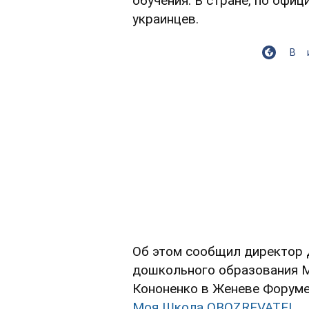
обучения. В стране, по офи
украинцев.
В
Об этом сообщил директор 
дошкольного образования 
Кононенко в Женеве Форуме
Моя Школа OBOZREVATEL.