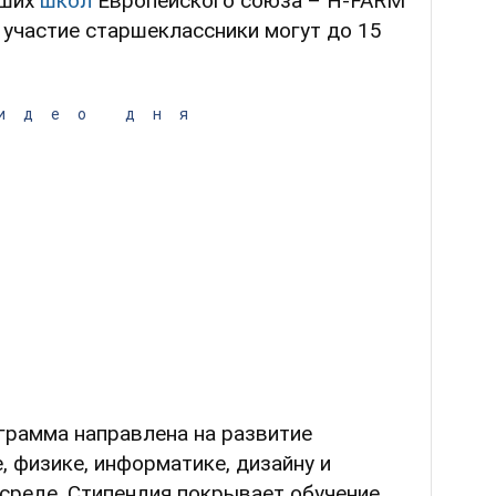
чших
школ
Европейского союза – H-FARM
а участие старшеклассники могут до 15
идео дня
грамма направлена на развитие
, физике, информатике, дизайну и
среде. Стипендия покрывает обучение,