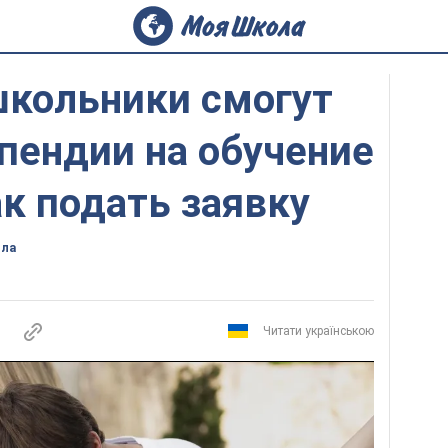
школьники смогут
пендии на обучение
ак подать заявку
ола
Читати українською