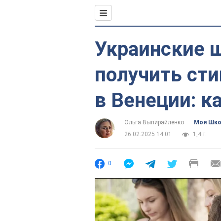
Украинские 
получить сти
в Венеции: к
Ольга Выпирайленко
Моя Шк
26.02.2025 14:01
1,4 т.
0