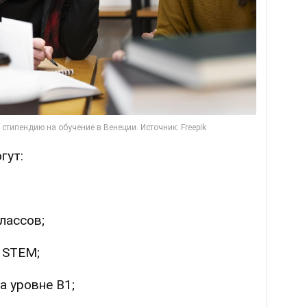
гут:
классов;
 STEM;
а уровне B1;