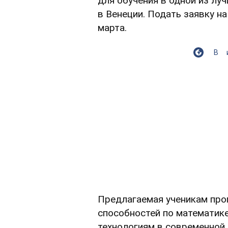
для обучения в одной из лу
в Венеции. Подать заявку н
марта.
В
Предлагаемая ученикам про
способностей по математике
технологиям в современной 