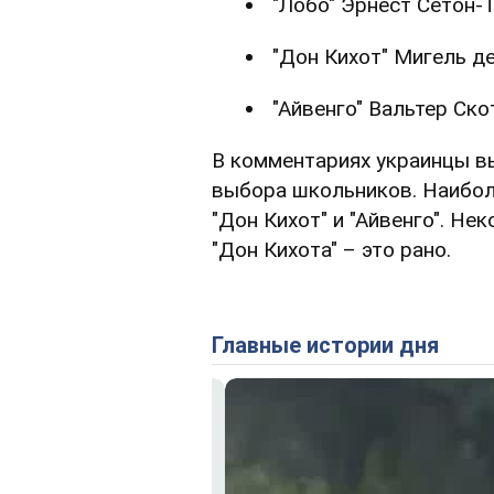
"Лобо" Эрнест Сетон-
"Дон Кихот" Мигель де
"Айвенго" Вальтер Ско
В комментариях украинцы в
выбора школьников. Наибо
"Дон Кихот" и "Айвенго". Не
"Дон Кихота" – это рано.
Главные истории дня