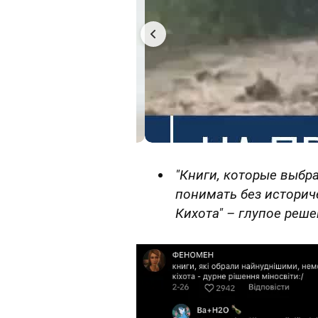
"Книги, которые выб
понимать без историче
Кихота" – глупое реш