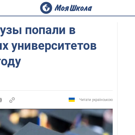
узы попали в
их университетов
году
Читати українською