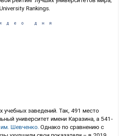
вой рейтинг лучших университетов мира,
niversity Rankings.
идео дня
 учебных заведений. Так, 491 место
ьный университет имени Каразина, а 541-
 им. Шевченко.
Однако по сравнению с
зы ухудшили свои показатели – в 2019