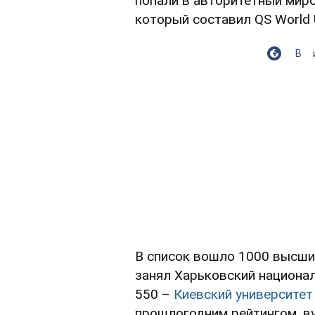
попали в авторитетный миро
который составил QS World U
В
В список вошло 1000 высших
занял Харьковский национал
550 –
Киевский университет
прошлогодним рейтингом, ву