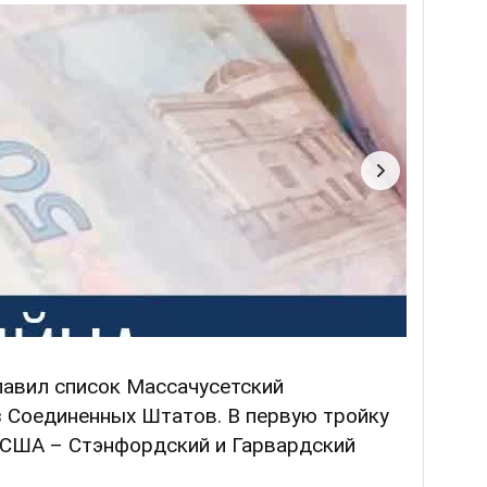
лавил список Массачусетский
з Соединенных Штатов. В первую тройку
ы США – Стэнфордский и Гарвардский