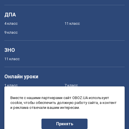
ДПА
4 класс
11 класс
9 класс
ЗНО
11 класс
Онлайн уроки
1 класс
7 класс
2 класс
8 класс
Вместе с нашими партнерами сайт OBOZ.UA использует
cookie, чтобы обеспечить должную работу сайта, а контент
3 класс
9 класс
и реклама отвечали вашим интересам.
4 класс
10 класс
5 класс
11 класс
Принять