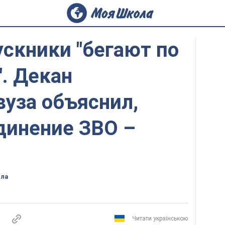
скники "бегают по
. Декан
вуза объяснил,
динение ЗВО –
ола
Читати українською