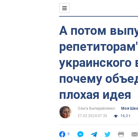
А потом выпу
репетиторам"
украинского 
почему объе
плохая идея
Ольга Выпирайленко
Моя Шк
27.02.2024 07:35
16,3 т.
0