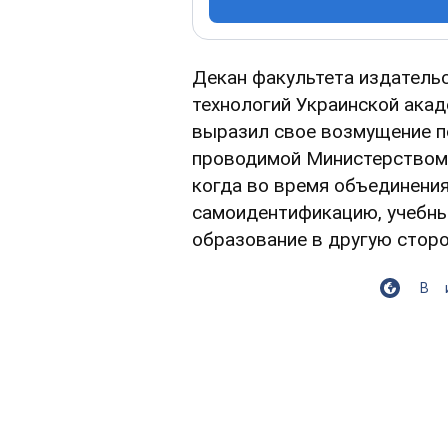
Декан факультета издатель
технологий Украинской ака
выразил свое возмущение п
проводимой Министерством о
когда во время объединени
самоидентификацию, учебный
образование в другую сторо
В