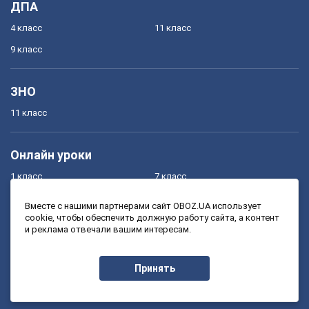
ДПА
4 класс
11 класс
9 класс
ЗНО
11 класс
Онлайн уроки
1 класс
7 класс
2 класс
8 класс
Вместе с нашими партнерами сайт OBOZ.UA использует
cookie, чтобы обеспечить должную работу сайта, а контент
3 класс
9 класс
и реклама отвечали вашим интересам.
4 класс
10 класс
5 класс
11 класс
Принять
6 класс