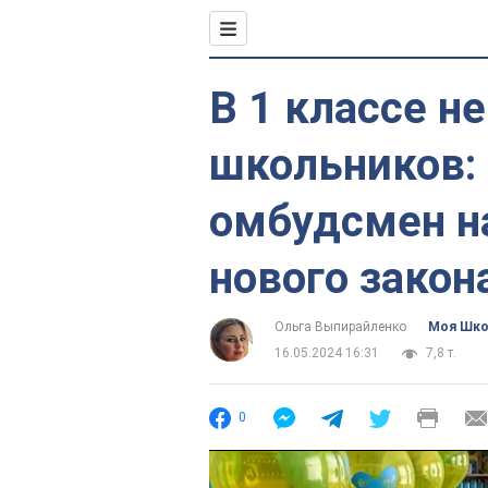
В 1 классе н
школьников:
омбудсмен н
нового закон
Ольга Выпирайленко
Моя Шк
16.05.2024 16:31
7,8 т.
0