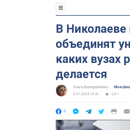
В Николаеве 
объединят ун
каких вузах р
делается
Ольга Выпирайленко
Моя Шк
8.01.2024 10:41
2,8 т.
0