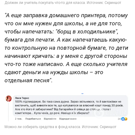
трафареты
акриловую краску
"А еще заправка домашнего принтера, потому
что он мне нужен для школы, а не для того,
фрукты и другие закуски
чтобы напечатать: "борщ в холодильнике",
печать фотографий
бумага для печати. А как напечатаешь какую-
то контрольную на повторной бумаге, то дети
клеевой пистолет
начинают кричать: а у меня с другой стороны
бумага для скрапбукинга
что-то тоже написано. А еще сколько учителя
сдают деньги на нужды школы – это
декоративные ручки
отдельная песня".
клей ПВА (10 банок)
бусины
воздушные шарики
блестки на танцпол.