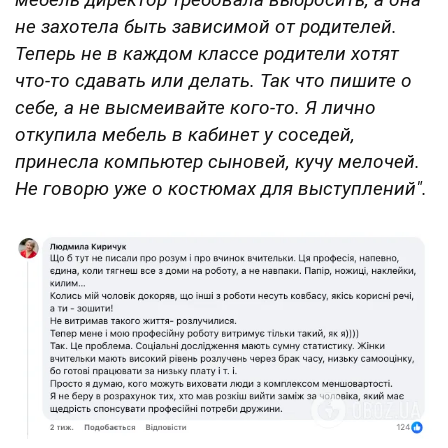
печенье, леденцы, кофе, сахар и чай
не захотела быть зависимой от родителей.
Теперь не в каждом классе родители хотят
торты для детей, родители которых об этом
не позаботились, чтобы отпраздновать их
что-то сдавать или делать. Так что пишите о
дни рождения
себе, а не высмеивайте кого-то. Я лично
откупила мебель в кабинет у соседей,
игрушки и игры для развития социальных
навыков
принесла компьютер сыновей, кучу мелочей.
Не говорю уже о костюмах для выступлений".
резинки для волос
салфетки
макароны для создания художественного
шедевра
подарки и рождественские украшения
расходы на экскурсии нескольким ученикам
(потому что родители забыли дать деньги
своим детям)