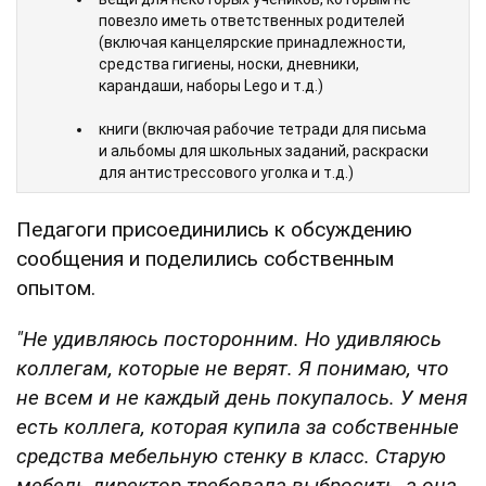
повезло иметь ответственных родителей
(включая канцелярские принадлежности,
средства гигиены, носки, дневники,
карандаши, наборы Lego и т.д.)
книги (включая рабочие тетради для письма
и альбомы для школьных заданий, раскраски
для антистрессового уголка и т.д.)
клейкую ленту канцелярскую (6 штук)
Педагоги присоединились к обсуждению
сообщения и поделились собственным
разнообразные призы
опытом.
костюмы (к неделе книги и различных
праздников)
"Не удивляюсь посторонним. Но удивляюсь
коллегам, которые не верят. Я понимаю, что
сотни страниц распечаток на уроки и на
праздники (поскольку у меня нет доступа к
не всем и не каждый день покупалось. У меня
школьным принтерам)
есть коллега, которая купила за собственные
средства мебельную стенку в класс. Старую
лампа
мебель директор требовала выбросить, а она