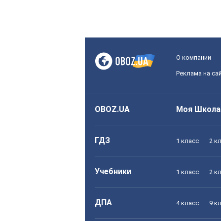
О компании
Реклама на са
OBOZ.UA
Моя Школа
ГДЗ
1 класс
2 к
Учебники
1 класс
2 к
ДПА
4 класс
9 к