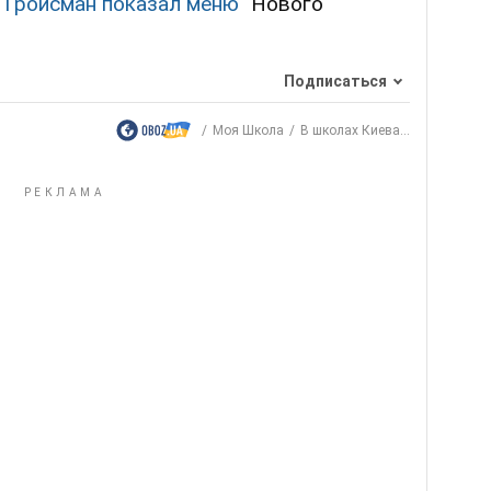
,
Гройсман показал меню
"Нового
Подписаться
Моя Школа
В школах Киева...