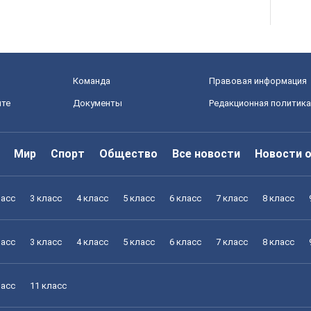
Команда
Правовая информация
йте
Документы
Редакционная политика
Мир
Спорт
Общество
Все новости
Новости 
ласс
3 класс
4 класс
5 класс
6 класс
7 класс
8 класс
ласс
3 класс
4 класс
5 класс
6 класс
7 класс
8 класс
ласс
11 класс