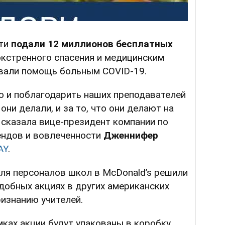
ети
подали 12 миллионов бесплатных
кстренного спасения и медицинским
вали помощь больным COVID-19.
ю и поблагодарить наших преподавателей
они делали, и за то, что они делают на
 сказала вице-президент компании по
ендов и вовлеченности
Дженнифер
AY
.
для персоналов школ в McDonald’s решили
одобных акциях в других американских
изнанию учителей.
ках акции будут упакованы в коробку