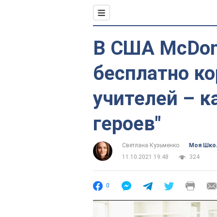
В США McDona
бесплатно к
учителей – к
героев"
Светлана Кузьменко
Моя Шко
11.10.2021 19:48
324
0