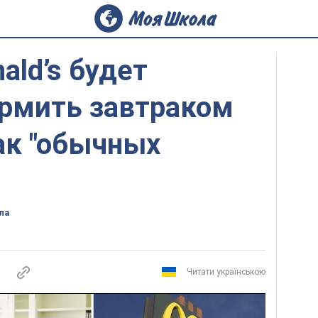
ld’s будет
ормить завтраком
ак "обычных
ла
Читати українською