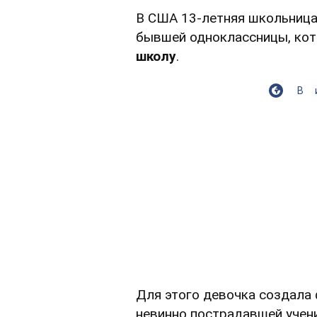
В США 13-летняя школьница 
бывшей одноклассницы, ко
школу
.
В
Для этого девочка создала 
невинно пострадавшей учени