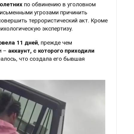
нолетних
по обвинению в уголовном
письменными угрозами причинить
совершить террористический акт. Кроме
сихологическую экспертизу.
овела 11 дней
, прежде чем
и –
аккаунт, с которого приходили
залось, что создала его бывшая