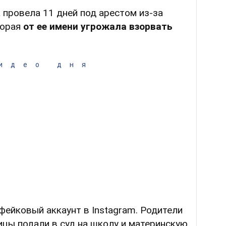
провела 11 дней под арестом из-за
торая
от ее имени угрожала взорвать
идео дня
фейковый аккаунт в Instagram. Родители
цы подали в суд на школу и материнскую