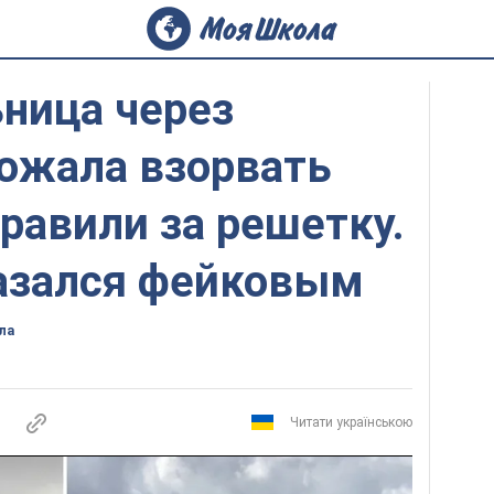
ница через
рожала взорвать
правили за решетку.
казался фейковым
ла
Читати українською