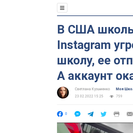
В США школь
Instagram уг
школу, ее от
А аккаунт о
Светлана Кузьменко
Моя Шко
23.02.2022 15:25
759
0