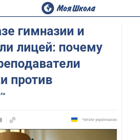
азе гимназии и
ли лицей: почему
преподаватели
и против
ола
Читати українською