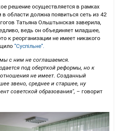
кое решение осуществляется в рамках
 в области должна появиться сеть из 42
агогов Татьяна Ольштынская заверила,
едливо, ведь он объединяет младшее,
это к реорганизации не имеет никакого
бщило
"Суспільне".
 мы с ним не соглашаемся.
дается под оберткой реформы, но к
 отношения не имеет. Созданный
ее звено, среднее и старшее, ну
мент советской образования",
– говорит