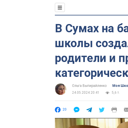
В Сумах на б
школы созда
родители и 
категорическ
Ольга Выпирайленко
Моя Шк
24.05.2024 20:41
5,6 т.
20