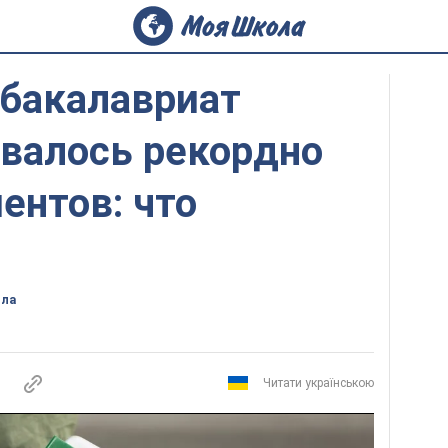
 бакалавриат
овалось рекордно
ентов: что
ола
Читати українською