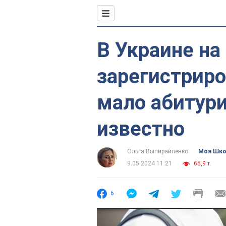
В Украине на
зарегистрир
мало абитури
известно
Ольга Выпирайленко
Моя Шк
9.05.2024 11:21
65,9 т.
6