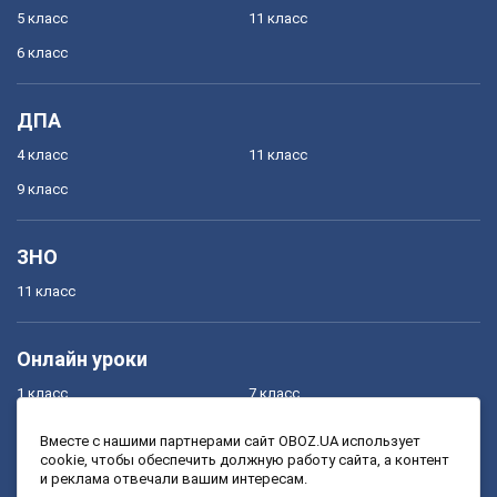
5 класс
11 класс
6 класс
ДПА
4 класс
11 класс
9 класс
ЗНО
11 класс
Онлайн уроки
1 класс
7 класс
2 класс
8 класс
Вместе с нашими партнерами сайт OBOZ.UA использует
cookie, чтобы обеспечить должную работу сайта, а контент
3 класс
9 класс
и реклама отвечали вашим интересам.
4 класс
10 класс