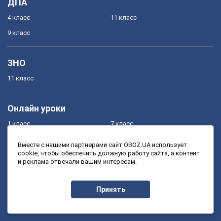
ДПА
4 класс
11 класс
9 класс
ЗНО
11 класс
Онлайн уроки
1 класс
7 класс
2 класс
8 класс
Вместе с нашими партнерами сайт OBOZ.UA использует
cookie, чтобы обеспечить должную работу сайта, а контент
3 класс
9 класс
и реклама отвечали вашим интересам.
4 класс
10 класс
5 класс
11 класс
Принять
6 класс