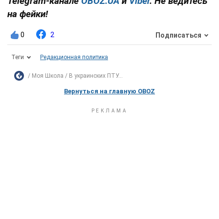
Telegram-канале
OBOZ.UA
и
Viber
. Не ведитесь
на фейки!
0
2
Подписаться
Теги
Редакционная политика
Моя Школа
В украинских ПТУ...
Вернуться на главную OBOZ