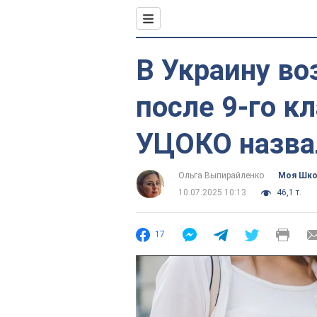
В Украину в
после 9-го к
УЦОКО назва
Ольга Выпирайленко
Моя Шк
10.07.2025 10:13
46,1 т.
17