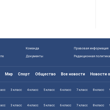
Команда
Правовая информация
йте
Документы
Редакционная политика
Мир
Спорт
Общество
Все новости
Новости 
ласс
3 класс
4 класс
5 класс
6 класс
7 класс
8 класс
ласс
3 класс
4 класс
5 класс
6 класс
7 класс
8 класс