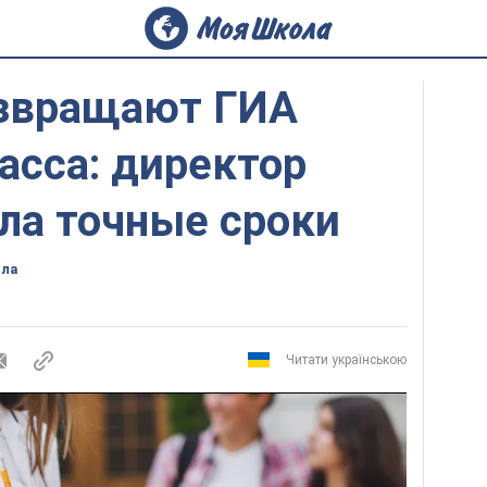
озвращают ГИА
ласса: директор
ла точные сроки
ола
Читати українською