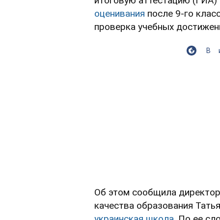
итоговую аттестацию (ГИА)
оценивания
после 9-го клас
проверка учебных достижен
В
Об этом сообщила директор
качества образования Тать
украинская школа.
По ее сло