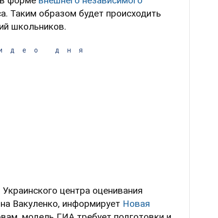
 в форме
внешнего независимого
са. Таким образом будет происходить
ий школьников.
идео дня
 Украинского центра оценивания
яна Вакуленко, информирует
Новая
вам, модель ГИА требует подготовки и