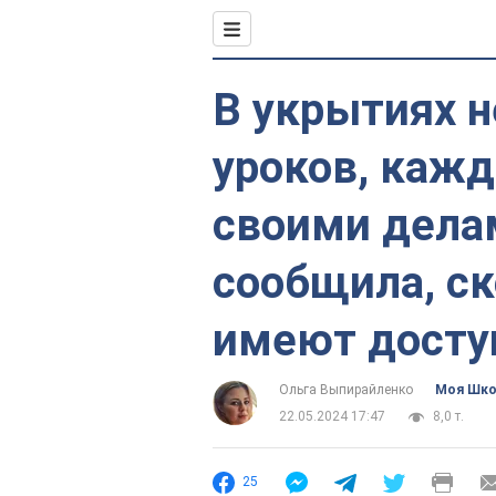
В укрытиях н
уроков, каж
своими дела
сообщила, с
имеют досту
Ольга Выпирайленко
Моя Шк
22.05.2024 17:47
8,0 т.
25