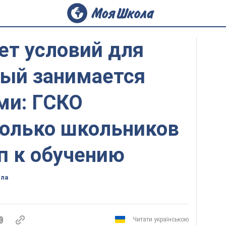
ет условий для
дый занимается
ми: ГСКО
колько школьников
п к обучению
ола
Читати українською