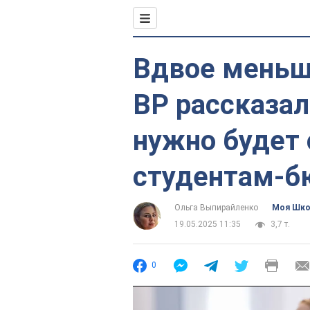
Вдвое меньше
ВР рассказал
нужно будет 
студентам-
Ольга Выпирайленко
Моя Шк
19.05.2025 11:35
3,7 т.
0