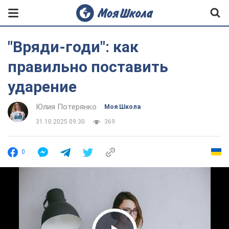
"Вряди-годи": как
правильно поставить
ударение
Юлия Потерянко
Моя Школа
31.10.2025 09:30
369
0