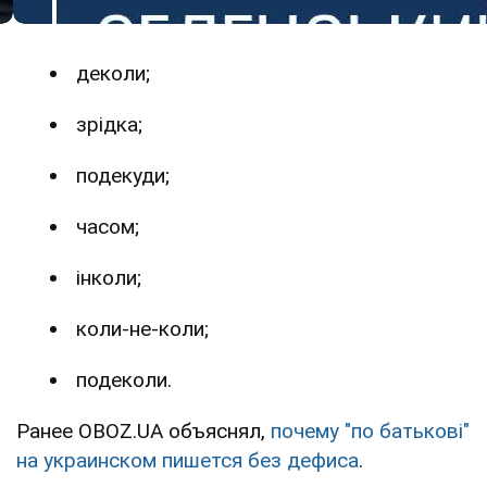
деколи;
зрідка;
подекуди;
часом;
інколи;
коли-не-коли;
подеколи.
Ранее OBOZ.UA объяснял,
почему "по батькові"
на украинском пишется без дефиса
.