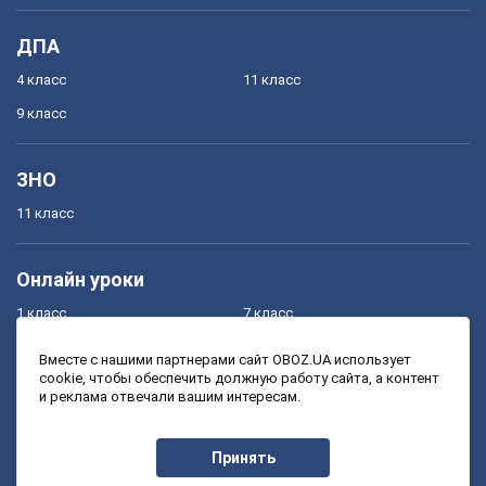
ДПА
4 класс
11 класс
9 класс
ЗНО
11 класс
Онлайн уроки
1 класс
7 класс
2 класс
8 класс
Вместе с нашими партнерами сайт OBOZ.UA использует
cookie, чтобы обеспечить должную работу сайта, а контент
3 класс
9 класс
и реклама отвечали вашим интересам.
4 класс
10 класс
5 класс
11 класс
Принять
6 класс