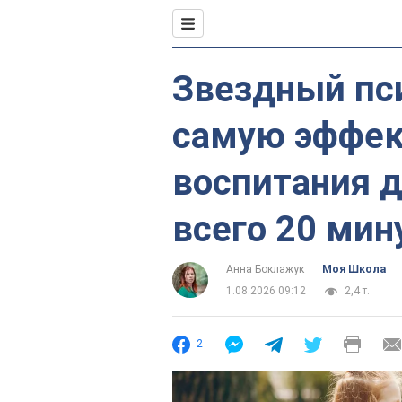
Звездный пс
самую эффек
воспитания д
всего 20 мин
Анна Боклажук
Моя Школа
1.08.2026 09:12
2,4 т.
2