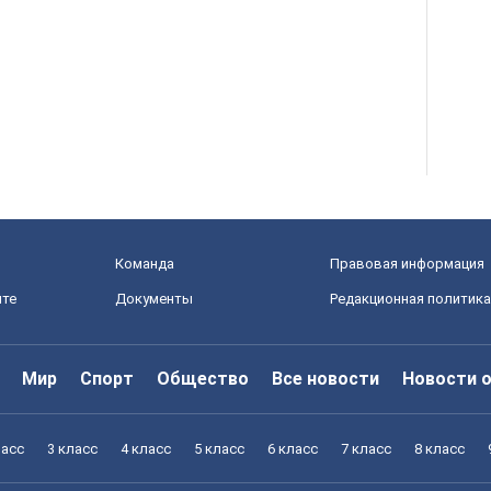
Команда
Правовая информация
йте
Документы
Редакционная политика
Мир
Спорт
Общество
Все новости
Новости 
ласс
3 класс
4 класс
5 класс
6 класс
7 класс
8 класс