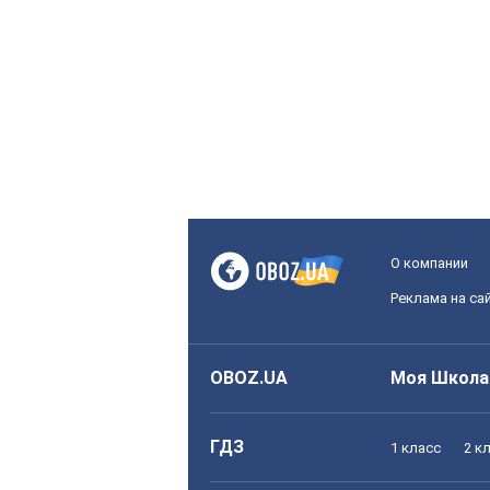
О компании
Реклама на са
OBOZ.UA
Моя Школа
ГДЗ
1 класс
2 к