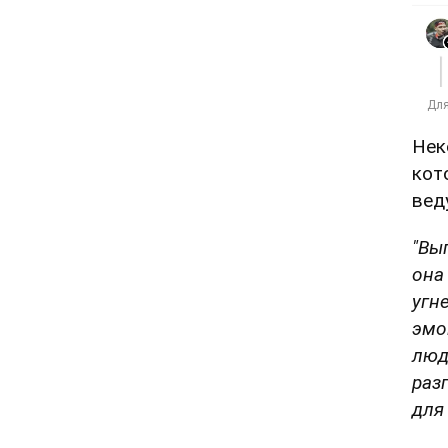
Нек
кот
вед
"Вы
она
угн
эмо
люд
раз
для