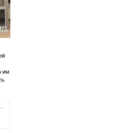
ей
а им
ть