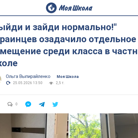
ыйди и зайди нормально!"
раинцев озадачило отдельное
мещение среди класса в част
коле
Ольга Выпирайленко
Моя Школа
25.05.2026 13:50
2,5 т.
0