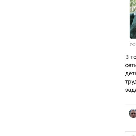
В т
сет
дет
тру
зад