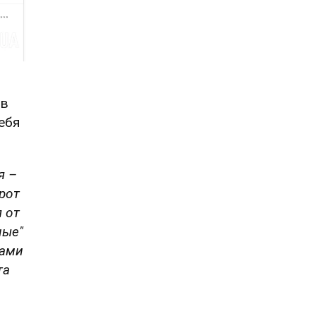
 в
ебя
я –
орот
я от
ные"
мами
та