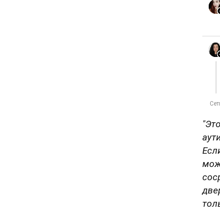
"Эт
аут
Есл
мож
сос
две
тол