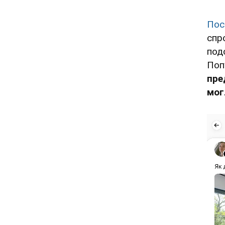
Пос
спр
под
Поп
пре
мог