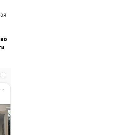
рая
иво
ти