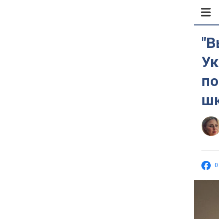
"В
Ук
по
ш
0