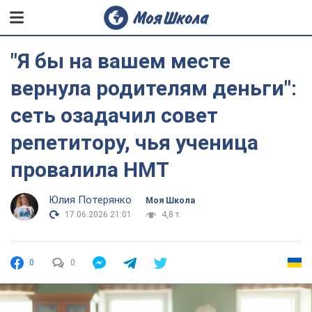
"Я бы на вашем месте
вернула родителям деньги":
сеть озадачил совет
репетитору, чья ученица
провалила НМТ
Юлия Потерянко
Моя Школа
17.06.2026 21:01
4,8 т.
0
0