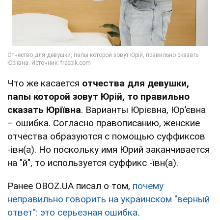
Что же касается
отчества для девушки,
папы которой зовут Юрій, то правильно
сказать Юріївна
. Варианты Юрієвна, Юр’євна
– ошибка. Согласно правописанию, женские
отчества образуются с помощью суффиксов
-івн(а). Но поскольку имя Юрий заканчивается
на "й", то используется суффикс -ївн(а).
Ранее OBOZ.UA писал о том,
почему
неправильно говорить на украинском "верный
ответ": это серьезная ошибка
.