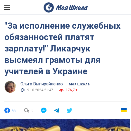
"За исполнение служебных
обязанностей платят
зарплату!" Ликарчук
высмеял грамоты для
учителей в Украине
Ольга Выпирайленко
Моя Школа
9.10.2024 21:47
176,7 т.
65
0