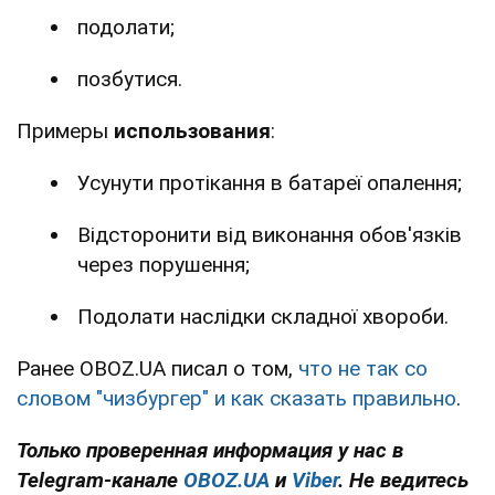
подолати;
позбутися.
Примеры
использования
:
Усунути протікання в батареї опалення;
Відсторонити від виконання обов'язків
через порушення;
Подолати наслідки складної хвороби.
Ранее OBOZ.UA писал о том,
что не так со
словом "чизбургер" и как сказать правильно
.
Только проверенная информация у нас в
Telegram-канале
OBOZ.UA
и
Viber
. Не ведитесь