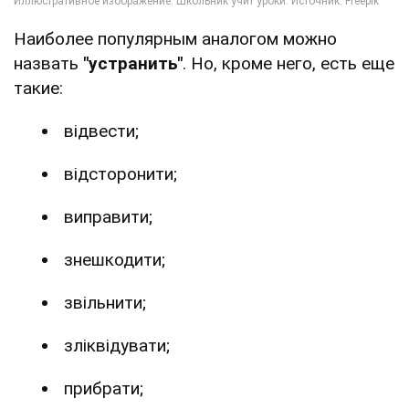
Наиболее популярным аналогом можно
назвать
"устранить"
. Но, кроме него, есть еще
такие:
відвести;
відсторонити;
виправити;
знешкодити;
звільнити;
зліквідувати;
прибрати;