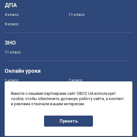
ДПА
4 класс
11 класс
9 класс
ЗНО
11 класс
Онлайн уроки
1 класс
7 класс
2 класс
8 класс
Вместе с нашими партнерами сайт OBOZ.UA использует
cookie, чтобы обеспечить должную работу сайта, а контент
3 класс
9 класс
и реклама отвечали вашим интересам.
4 класс
10 класс
5 класс
11 класс
Принять
6 класс