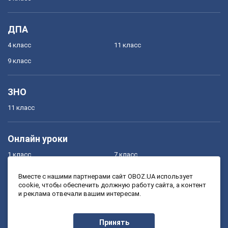
ДПА
4 класс
11 класс
9 класс
ЗНО
11 класс
Онлайн уроки
1 класс
7 класс
2 класс
8 класс
Вместе с нашими партнерами сайт OBOZ.UA использует
cookie, чтобы обеспечить должную работу сайта, а контент
3 класс
9 класс
и реклама отвечали вашим интересам.
4 класс
10 класс
5 класс
11 класс
Принять