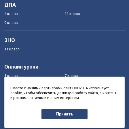
ДПА
4 класс
11 класс
9 класс
ЗНО
11 класс
Онлайн уроки
1 класс
7 класс
2 класс
8 класс
Вместе с нашими партнерами сайт OBOZ.UA использует
cookie, чтобы обеспечить должную работу сайта, а контент
3 класс
9 класс
и реклама отвечали вашим интересам.
4 класс
10 класс
5 класс
11 класс
Принять
6 класс