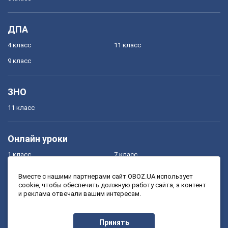
ДПА
4 класс
11 класс
9 класс
ЗНО
11 класс
Онлайн уроки
1 класс
7 класс
2 класс
8 класс
Вместе с нашими партнерами сайт OBOZ.UA использует
cookie, чтобы обеспечить должную работу сайта, а контент
3 класс
9 класс
и реклама отвечали вашим интересам.
4 класс
10 класс
5 класс
11 класс
Принять