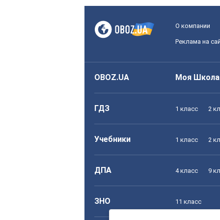
О компании
Реклама на са
OBOZ.UA
Моя Школа
ГДЗ
1 класс
2 к
Учебники
1 класс
2 к
ДПА
4 класс
9 к
ЗНО
11 класс