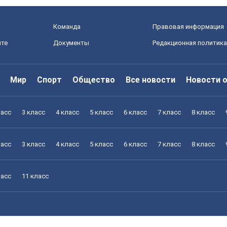
Команда
Правовая информация
йте
Документы
Редакционная политика
Мир
Спорт
Общество
Все новости
Новости 
ласс
3 класс
4 класс
5 класс
6 класс
7 класс
8 класс
ласс
3 класс
4 класс
5 класс
6 класс
7 класс
8 класс
ласс
11 класс