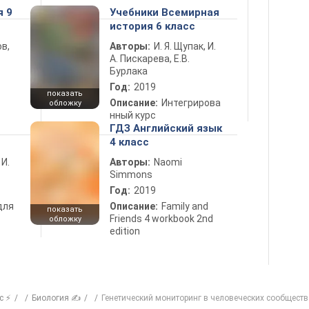
я 9
Учебники Всемирная
история 6 класс
в,
Авторы:
И. Я. Щупак, И.
А. Пискарева, Е.В.
Бурлака
Год:
2019
показать
Описание:
Интегрирова
обложку
нный курс
ГДЗ Английский язык
4 класс
 И.
Авторы:
Naomi
Simmons
Год:
2019
для
Описание:
Family and
показать
Friends 4 workbook 2nd
обложку
edition
с ⚡
Биология ✍
Генетический мониторинг в человеческих сообществ