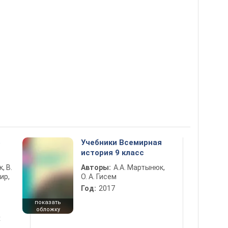
5
Учебники Всемирная
история 9 класс
к, В.
Авторы:
А.А. Мартынюк,
ир,
О. А. Гисем
Год:
2017
показать
обложку
х