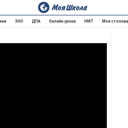
ики
ЗНО
ДПА
Онлайн уроки
НМТ
Моя столов