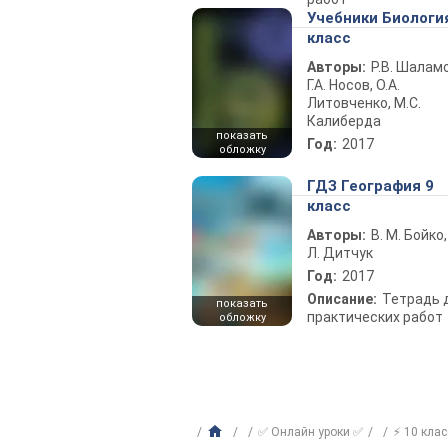
Учебники Биологи
класс
Авторы:
Р.В. Шаламо
Г.А. Носов, О.А.
Литовченко, М.С.
Калиберда
показать
Год:
2017
обложку
ГДЗ География 9
класс
Авторы:
В. М. Бойко,
Л. Дитчук
Год:
2017
Описание:
Тетрадь 
показать
практических работ
обложку
✅ Онлайн уроки ✅
⚡ 10 клас