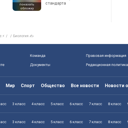
стандарта
показать
обложку
с ⚡
Биология ✍
Команда
Правовая информация
йте
Документы
Редакционная политика
Мир
Спорт
Общество
Все новости
Новости 
ласс
3 класс
4 класс
5 класс
6 класс
7 класс
8 класс
ласс
3 класс
4 класс
5 класс
6 класс
7 класс
8 класс