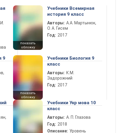
ная
Учебники Всемирная
история 9 класс
 И.
Авторы:
А.А. Мартынюк,
О. А. Гисем
Год:
2017
показать
ова
обложку
я 9
Учебники Биология 9
класс
в,
Авторы:
К.М.
Задорожний
Год:
2017
показать
обложку
кий
Учебники Укр мова 10
класс
ян,
Авторы:
А. П. Глазова
Год:
2018
Описание:
Уровень