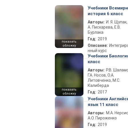
Учебники Всемир
история 6 класс
Авторы:
И. Я. Щупак,
А. Пискарева, Е.В.
Бурлака
Год:
2019
показать
Описание:
Интегрир
обложку
нный курс
Учебники Биологи
класс
Авторы:
Р.В. Шаламо
Г.А. Носов, О.А.
Литовченко, М.С.
Калиберда
показать
Год:
2017
обложку
Учебники Английс
язык 11 класс
Авторы:
М.А. Нерсис
А.О. Пироженко
Год:
2019