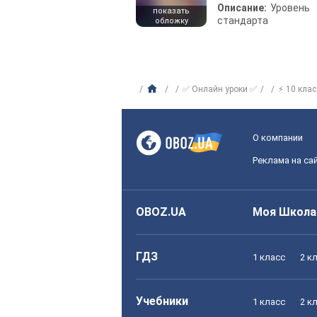
Описание:
Уровень
показать
стандарта
обложку
✅ Онлайн уроки ✅
⚡ 10 клас
О компании
Реклама на са
OBOZ.UA
Моя Школа
ГДЗ
1 класс
2 к
Учебники
1 класс
2 к