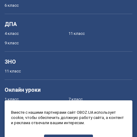
6 класс
ДПА
4 класс
11 класс
9 класс
ЗНО
11 класс
Онлайн уроки
1 класс
7 класс
2 класс
8 класс
Вместе с нашими партнерами сайт OBOZ.UA использует
cookie, чтобы обеспечить должную работу сайта, а контент
3 класс
9 класс
и реклама отвечали вашим интересам.
4 класс
10 класс