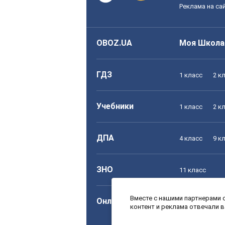
Реклама на са
OBOZ.UA
Моя Школа
ГДЗ
1 класс
2 к
Учебники
1 класс
2 к
ДПА
4 класс
9 к
ЗНО
11 класс
Вместе с нашими партнерами с
Онлайн уроки
1 класс
2 к
контент и реклама отвечали 