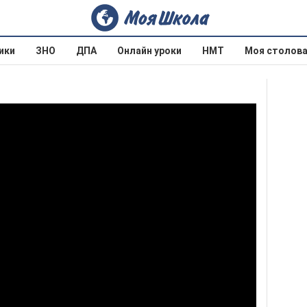
ики
ЗНО
ДПА
Онлайн уроки
НМТ
Моя столов