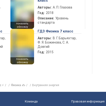
класс
ь
Авторы:
А. П. Глазова
Год:
2018
Описание:
Уровень
стандарта
показать
обложку
сс
ГДЗ Физика 7 класс
тар,
Авторы:
В. Г. Барьяхтар,
Ф. Я. Божинова, С. А.
ий
Довгий
Год:
2015
показать
обложку
с ⚡
Физика ✍
Внутренняя энергия
Команда
Правовая информация