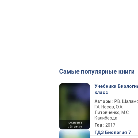
Самые популярные книги
Учебники Биологи
класс
Авторы:
Р.В. Шаламо
Г.А. Носов, О.А.
Литовченко, М.С.
Калиберда
показать
Год:
2017
обложку
ГДЗ Биология 7