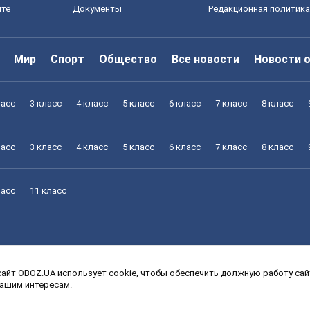
йте
Документы
Редакционная политика
Мир
Спорт
Общество
Все новости
Новости 
ласс
3 класс
4 класс
5 класс
6 класс
7 класс
8 класс
ласс
3 класс
4 класс
5 класс
6 класс
7 класс
8 класс
ласс
11 класс
айт OBOZ.UA использует cookie, чтобы обеспечить должную работу сайт
ласс
3 класс
4 класс
5 класс
6 класс
7 класс
8 класс
вашим интересам.