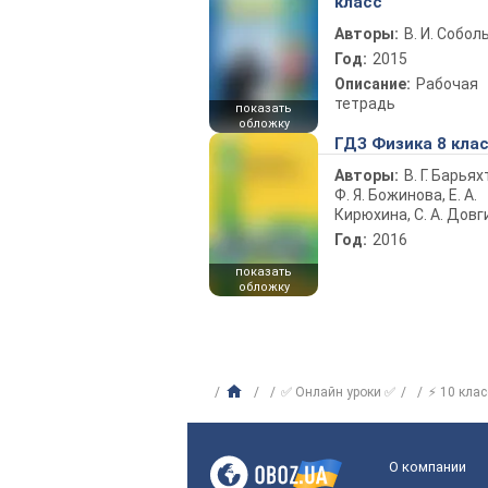
класс
Авторы:
В. И. Собол
Год:
2015
Описание:
Рабочая
тетрадь
показать
обложку
ГДЗ Физика 8 кла
Авторы:
В. Г. Барьях
Ф. Я. Божинова, Е. А.
Кирюхина, С. А. Довг
Год:
2016
показать
обложку
✅ Онлайн уроки ✅
⚡ 10 клас
О компании