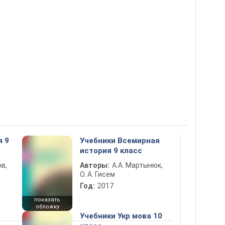
я 9
Учебники Всемирная
история 9 класс
в,
Авторы:
А.А. Мартынюк,
О. А. Гисем
Год:
2017
показать
обложку
Учебники Укр мова 10