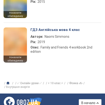
Рік:
2015
показати
обкладинку
ГДЗ Англійська мова 4 клас
Автори:
Naomi Simmons
Рік:
2019
Опис:
Family and Friends 4 workbook 2nd
edition
показати
обкладинку
✅ Онлайн уроки ✅
⚡ 10 клас ⚡
Фізика ✍
Внутрішня енергія
В начало