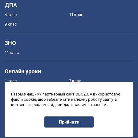
ДПА
4 клас
11 клас
9 клас
ЗНО
11 клас
Онлайн уроки
1 клас
7 клас
2 клас
8 клас
Разом з нашими партнерами сайт OBOZ.UA використовує
файли cookie, щоб забезпечити належну роботу сайту, а
3 клас
9 клас
контент та реклама відповідали вашим інтересам.
4 клас
10 клас
5 клас
11 клас
Прийняти
6 клас