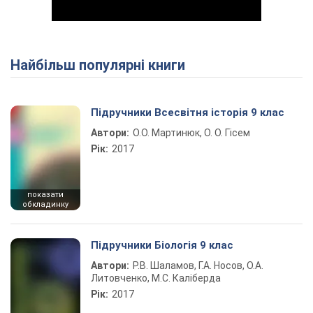
Найбільш популярні книги
Play Video
Підручники Всесвітня історія 9 клас
Автори:
О.О. Мартинюк, О. О. Гісем
Рік:
2017
показати
обкладинку
Підручники Біологія 9 клас
Автори:
Р.В. Шаламов, Г.А. Носов, О.А.
Литовченко, М.С. Каліберда
Рік:
2017