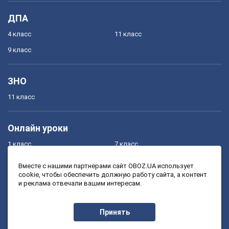
ДПА
4 класс
11 класс
9 класс
ЗНО
11 класс
Онлайн уроки
1 класс
7 класс
2 класс
8 класс
Вместе с нашими партнерами сайт OBOZ.UA использует
cookie, чтобы обеспечить должную работу сайта, а контент
3 класс
9 класс
и реклама отвечали вашим интересам.
4 класс
10 класс
5 класс
11 класс
Принять
6 класс