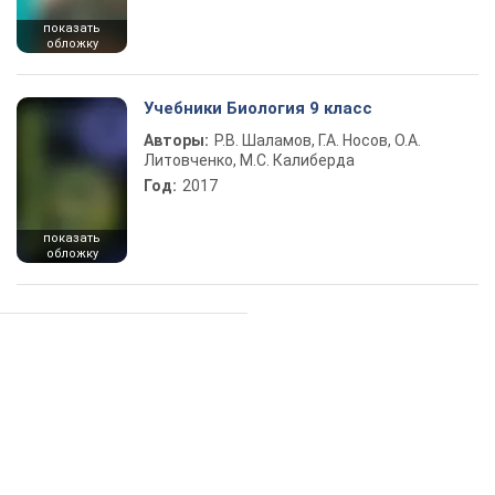
показать
обложку
Учебники Биология 9 класс
Авторы:
Р.В. Шаламов, Г.А. Носов, О.А.
Литовченко, М.С. Калиберда
Год:
2017
показать
обложку