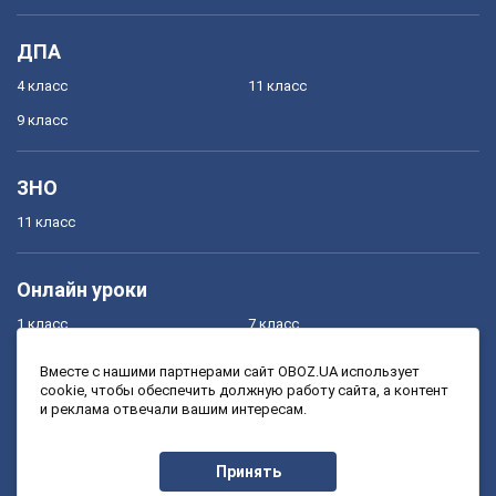
ДПА
4 класс
11 класс
9 класс
ЗНО
11 класс
Онлайн уроки
1 класс
7 класс
2 класс
8 класс
Вместе с нашими партнерами сайт OBOZ.UA использует
cookie, чтобы обеспечить должную работу сайта, а контент
3 класс
9 класс
и реклама отвечали вашим интересам.
4 класс
10 класс
5 класс
11 класс
Принять
6 класс