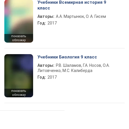
Учебники Всемирная история 9
класс
Авторы:
А.А. Мартынюк, О. А. Гисем
Год:
2017
показать
обложку
Учебники Биология 9 класс
Авторы:
Р.В. Шаламов, Г.А. Носов, О.А.
Литовченко, М.С. Калиберда
Год:
2017
показать
обложку